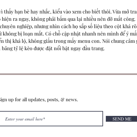
ì thấy bạn bè hay nhắc, kiểu vào xem cho biết thôi. Vừa mở tra
ao hiện ra ngay, không phải bấm qua lại nhiều nên đỡ mất công. 
huyên nghiệp, nhưng nhìn cách họ sắp số liệu theo cột khá rõ,
ứ không bị loạn mắt. Có chỗ cập nhật nhanh nên mình để ý mấ
iển thị khá lộ, không giấu trong mấy menu con. Nói chung cảm 
bảng tỷ lệ kèo được đặt nổi bật ngay đầu trang.
Sign up for all updates, posts, & news.
SEND ME