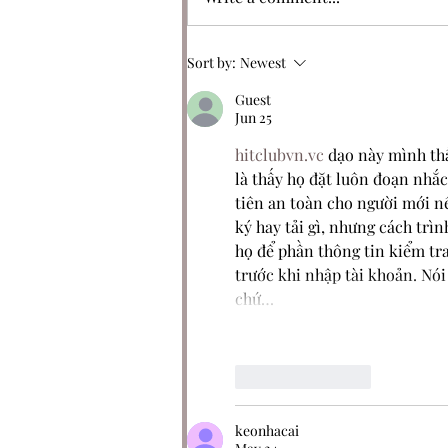
050: Only One Original
Sort by:
Newest
Guest
Jun 25
hitclubvn.vc
 dạo này mình th
là thấy họ đặt luôn đoạn nhắc
tiên an toàn cho người mới n
ký hay tải gì, nhưng cách trìn
họ để phần thông tin kiểm tra
trước khi nhập tài khoản. Nó
chứ…
Like
Reply
keonhacai