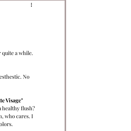
quite a while. 
esthestic. No 
te Visage" 
 healthy flush? 
, who cares. I 
olors.