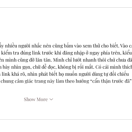
049: CBE 2025 Favorites
048:
ấy nhiều người nhắc nên cũng bấm vào xem thử cho biết. Vào c
 kiểm tra đúng link trước khi đăng nhập ở ngay phía trên, kiểu
ên mình cũng đỡ lăn tăn. Mình chỉ lướt nhanh thôi chứ chưa đ
h bày nhìn gọn, chữ dễ đọc, không bị rối mắt. Có cái mình thích
 link khá rõ, nhìn phát biết họ muốn người dùng tự đối chiếu 
i chung cảm giác trang này làm theo hướng “cẩn thận trước đã”
Show More