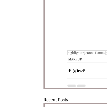
highlighter
Jeanne Damas
p
MAKEUP
Recent Posts