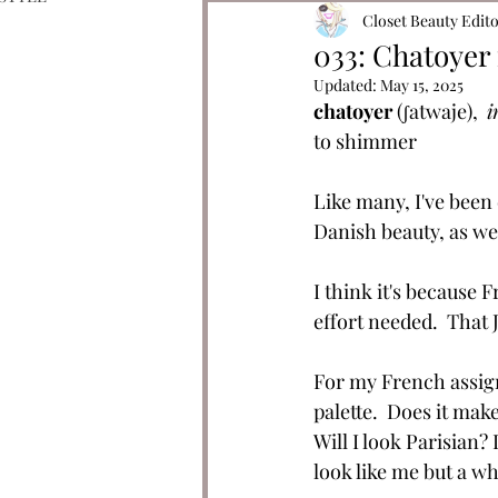
Closet Beauty Edit
033: Chatoyer 
Updated:
May 15, 2025
chatoyer
 (
ʃatwaje), 
i
to shimmer
Like many, I've been
Danish beauty, as well
I think it's because
effort needed.  That 
For my French assig
palette.
Does it make
Will I look Parisian
look like me but a wh