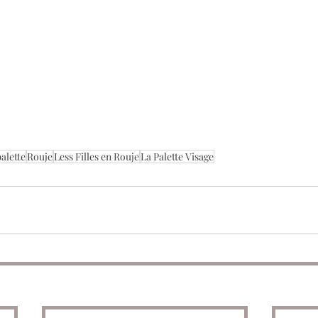
alette
Rouje
Less Filles en Rouje
La Palette Visage