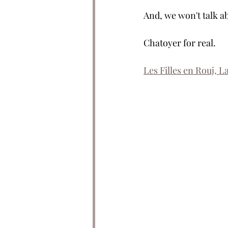
And, we won't talk ab
Chatoyer for real.
Les Filles en Rouj, La