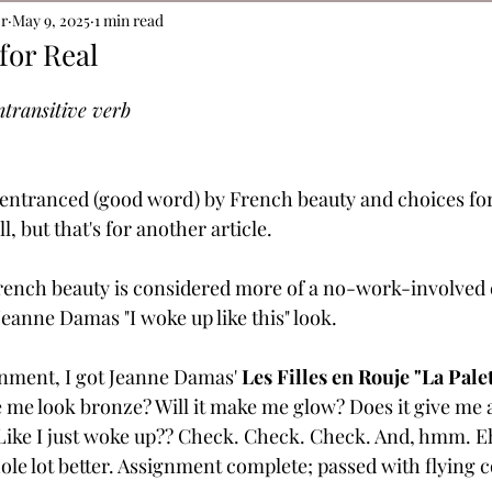
or
May 9, 2025
1 min read
for Real
ntransitive verb
 entranced (good word) by French beauty and choices for 
, but that's for another article. 
 French beauty is considered more of a no-work-involved 
Jeanne Damas "I woke up like this" look.
nment, I got Jeanne Damas' 
Les Filles en Rouje "La Palet
 me look bronze? Will it make me glow? Does it give me a
? Like I just woke up?? Check. Check. Check. And, hmm. Eh
ole lot better. Assignment complete; passed with flying c