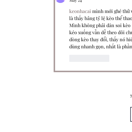
May 24
keonhacai
 mình mới ghé thử v
là thấy bảng tỷ lệ kèo thể th
Mình không phải dân soi kèo c
kéo xuống vẫn dễ theo dõi ch
dòng kèo thay đổi, thấy nó h
dùng nhanh gọn, nhất là phần 
Like
Reply