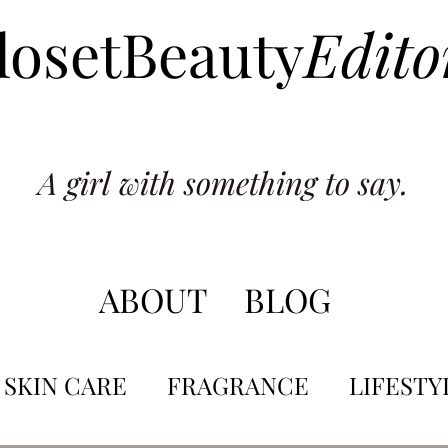
losetBeauty
Edito
A girl with something to say.
ABOUT
BLOG
SKIN CARE
FRAGRANCE
LIFESTY