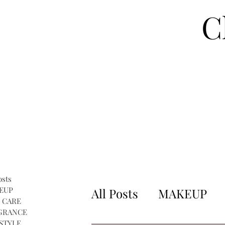
C
osts
EUP
All Posts
MAKEUP
 CARE
GRANCE
STYLE